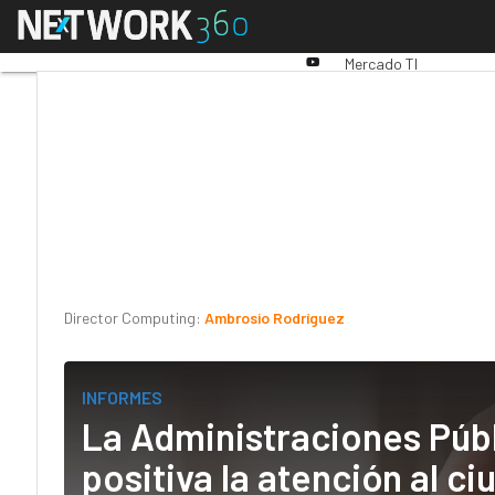
Linkedin
Menú
Premios Computing
An
Twitter
Youtube-
Mercado TI
play
Director Computing:
Ambrosio Rodríguez
INFORMES
La Administraciones Públ
positiva la atención al c