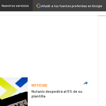
Nuestros servicios
Añadir a tus fuentes preferidas en Google
 4.0
Seguridad
Movilidad
NOTICIAS
Nutanix despedirá al 5% de su
plantilla