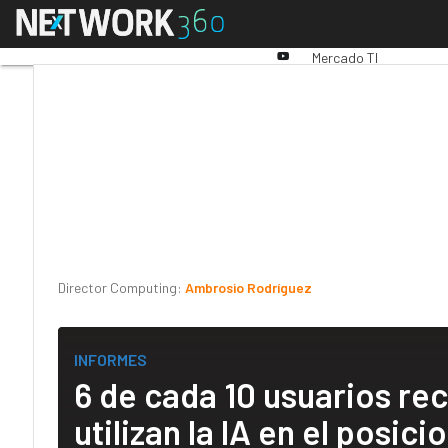
Linkedin
Menú
Premios Computing
An
Twitter
Youtube-
Mercado TI
play
Director Computing:
Ambrosio Rodríguez
INFORMES
6 de cada 10 usuarios re
utilizan la IA en el posi