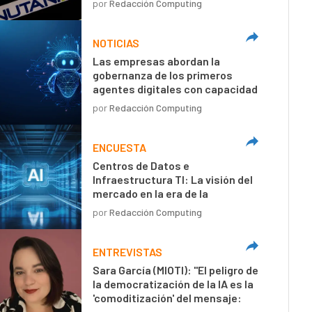
por
Redacción Computing
NOTICIAS
Las empresas abordan la
gobernanza de los primeros
agentes digitales con capacidad
de decisión autónoma
por
Redacción Computing
ENCUESTA
Centros de Datos e
Infraestructura TI: La visión del
mercado en la era de la
inteligencia artificial
por
Redacción Computing
ENTREVISTAS
Sara García (MIOTI): "El peligro de
la democratización de la IA es la
'comoditización' del mensaje:
textos técnicamente perfectos,