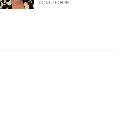
por
Laura del Río
pero planos y predecibles"