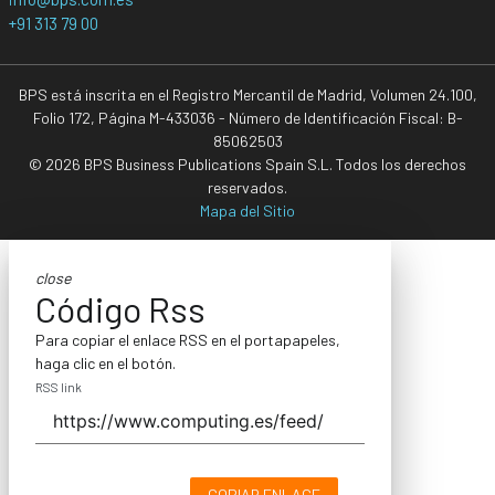
+91 313 79 00
BPS está inscrita en el Registro Mercantil de Madrid, Volumen 24.100,
Folio 172, Página M-433036 - Número de Identificación Fiscal: B-
85062503
© 2026 BPS Business Publications Spain S.L. Todos los derechos
reservados.
Mapa del Sitio
close
Código Rss
Para copiar el enlace RSS en el portapapeles,
haga clic en el botón.
RSS link
COPIAR ENLACE