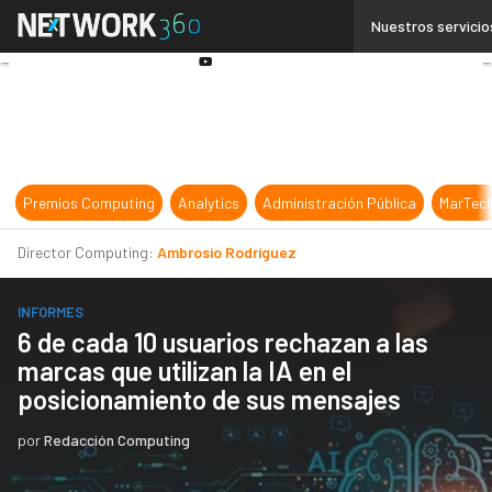
Linkedin
Nuestros servicio
Twitter
Youtube-
play
Premios Computing
Analytics
Administración Pública
MarTec
Director Computing:
Ambrosio Rodríguez
INFORMES
6 de cada 10 usuarios rechazan a las
marcas que utilizan la IA en el
posicionamiento de sus mensajes
por
Redacción Computing