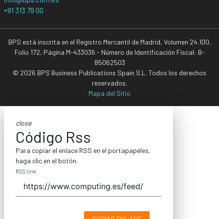
+91 313 79 00
BPS está inscrita en el Registro Mercantil de Madrid, Volumen 24.100,
Folio 172, Página M-433036 - Número de Identificación Fiscal: B-
85062503
© 2026 BPS Business Publications Spain S.L. Todos los derechos
reservados.
Mapa del Sitio
close
Código Rss
Para copiar el enlace RSS en el portapapeles,
haga clic en el botón.
RSS link
COPIAR ENLACE