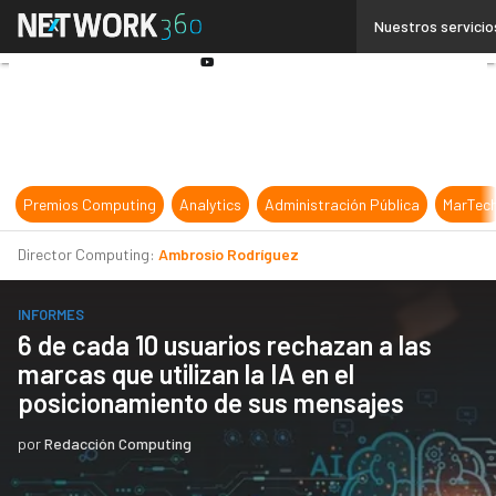
Linkedin
Nuestros servicio
Twitter
Youtube-
play
Premios Computing
Analytics
Administración Pública
MarTec
Director Computing:
Ambrosio Rodríguez
INFORMES
6 de cada 10 usuarios rechazan a las
marcas que utilizan la IA en el
posicionamiento de sus mensajes
por
Redacción Computing