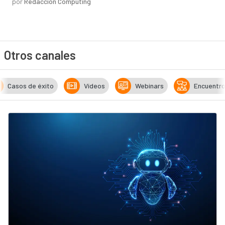
por
Redacción Computing
Otros canales
Casos de éxito
Vídeos
Webinars
Encuentr