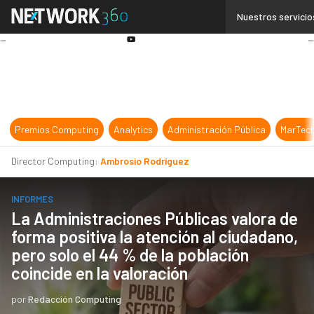
Linkedin
Nuestros servicio
Twitter
Youtube-
play
Premios Computing
Analytics
Administración Pública
MarTec
Director Computing:
Ambrosio Rodríguez
INFORMES
La Administraciones Públicas valora de
forma positiva la atención al ciudadano,
pero solo el 44 % de la población
coincide en la valoración
por
Redacción Computing