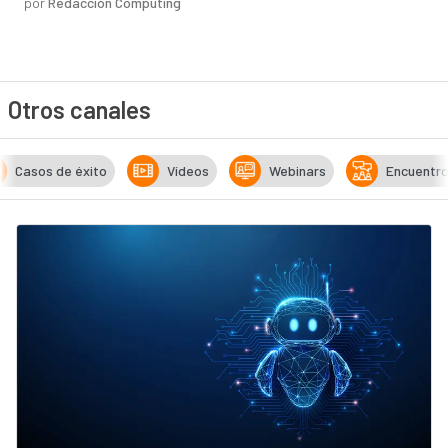
por
Redacción Computing
Otros canales
Casos de éxito
Vídeos
Webinars
Encuentr