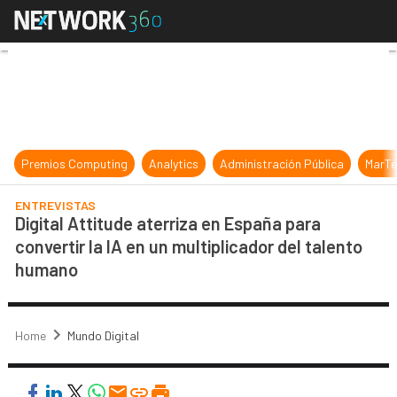
Digital Attitude aterriza en España
Premios Computing
Analytics
Administración Pública
MarTe
ENTREVISTAS
Digital Attitude aterriza en España para
convertir la IA en un multiplicador del talento
humano
Home
Mundo Digital