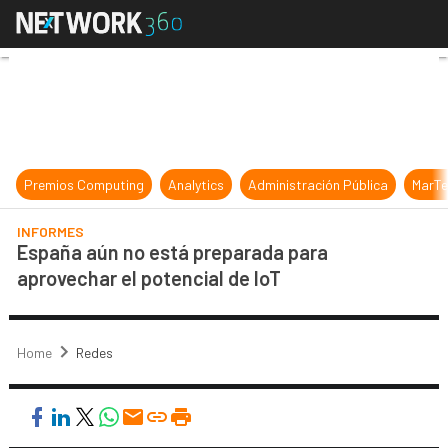
España aún no está preparada para
Premios Computing
Analytics
Administración Pública
MarTe
INFORMES
España aún no está preparada para
aprovechar el potencial de IoT
Home
Redes