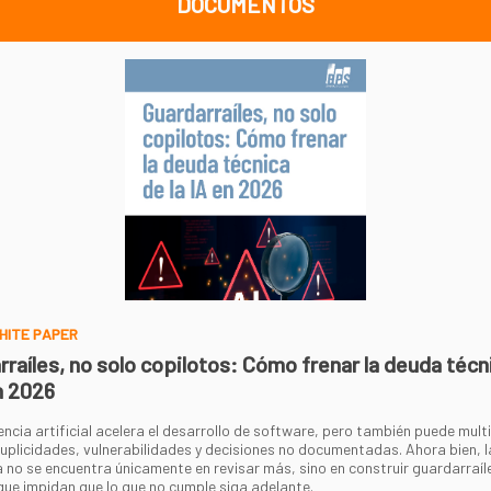
DOCUMENTOS
HITE PAPER
rraíles, no solo copilotos: Cómo frenar la deuda técn
n 2026
encia artificial acelera el desarrollo de software, pero también puede multi
duplicidades, vulnerabilidades y decisiones no documentadas. Ahora bien, l
 no se encuentra únicamente en revisar más, sino en construir guardarraíl
que impidan que lo que no cumple siga adelante.