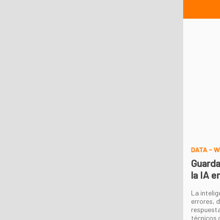
DATA - W
Guarda
la IA e
La intelig
errores, 
respuesta
técnicos 