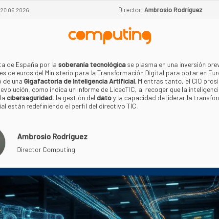
Director:
Ambrosio Rodríguez
20 06 2026
ta de España por la
soberanía tecnológica
se plasma en una inversión pre
nes de euros del Ministerio para la Transformación Digital para optar en Eu
o de una
Gigafactoría de Inteligencia Artificial.
Mientras tanto, el CIO pros
 evolución, como indica un informe de LiceoTIC, al recoger que la inteligenc
 la
ciberseguridad
, la gestión del
dato
y la capacidad de liderar la transfo
l están redefiniendo el perfil del directivo TIC.
Ambrosio Rodríguez
Director Computing