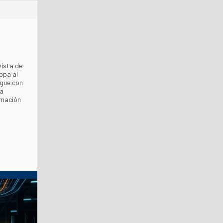
vista de
ropa al
igue con
ia
rmación