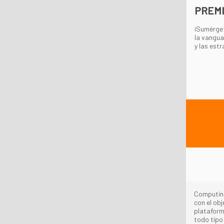
PREMI
¡Sumérget
la vangua
y las est
Computing
con el ob
plataform
todo tipo