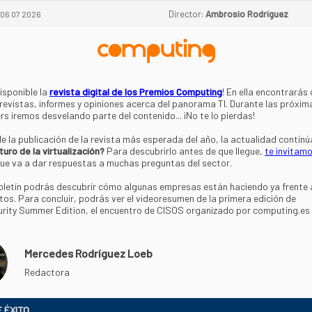
Director:
Ambrosio Rodríguez
06 07 2026
disponible la
revista digital de los Premios Computing
! En ella encontrarás
trevistas, informes y opiniones acerca del panorama TI. Durante las próxim
rs iremos desvelando parte del contenido... ¡No te lo pierdas!
 la publicación de la revista más esperada del año, la actualidad continú
turo de la virtualización?
Para descubrirlo antes de que llegue,
te invitamo
ue va a dar respuestas a muchas preguntas del sector.
oletín podrás descubrir cómo algunas empresas están haciendo ya frente 
tos. Para concluir, podrás ver el videoresumen de la primera edición de
rity Summer Edition, el encuentro de CISOS organizado por computing.e
Mercedes Rodríguez Loeb
Redactora
 ÉXITO