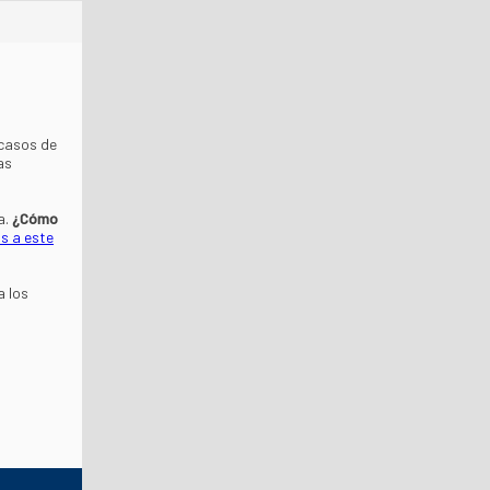
 casos de
as
a.
¿Cómo
s a este
a los
s