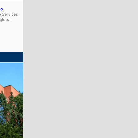
io
 Services
 global