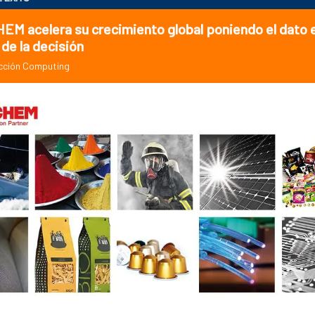
M acelera su crecimiento global poniendo el dato e
 de la decisión
cción Computing