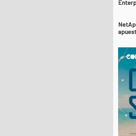
Enterp
NetApp
apuest