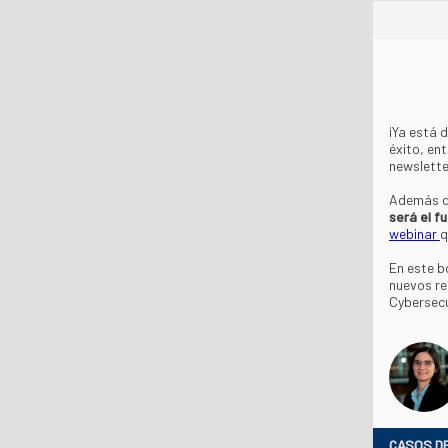
¡Ya está 
éxito, en
newslette
Además de
será el fu
webinar
q
En este b
nuevos re
Cybersecu
CASOS DE