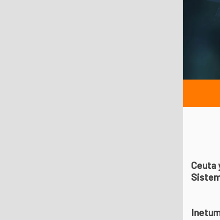
Ceuta y
Sistem
Inetum