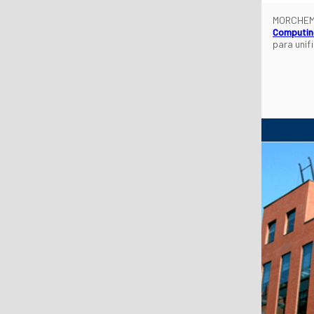
MORCHEM, 
Computin
para unif