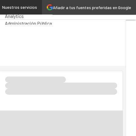
ión
Nuestros servicios
Añadir a tus fuentes preferidas en Google
Premios Computing
Analytics
Administración Pública
MarTech
Cloud
Inteligencia Artificial
Industria 4.0
Seguridad
Movilidad
Mercado TI