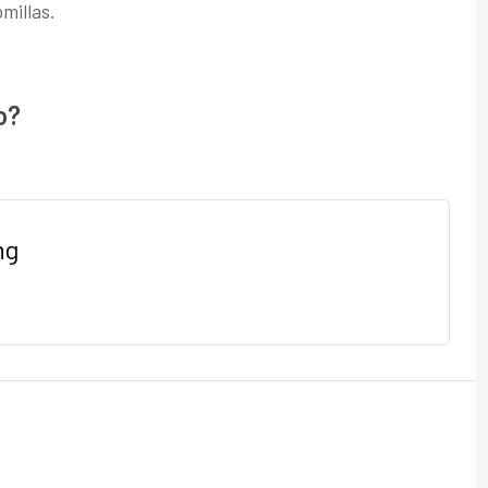
millas.
o?
ng