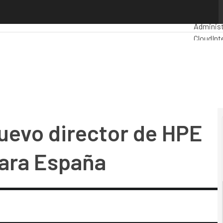
evo director de HPE Aruba Networking para España
Premios
Administ
Cloud
Int
Industria
Mercado 
nuevo director de HPE
ara España