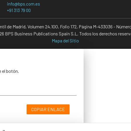
info@bps.com.es
+91 313 79 00
antil de Madrid, Volumen 24.100, Folio 172, Página M-433036 - Númer
6 BPS Business Publications Spain S.L. Todos los derechos reser
Mapa del Sitio
n el botón.
COPIAR ENLACE