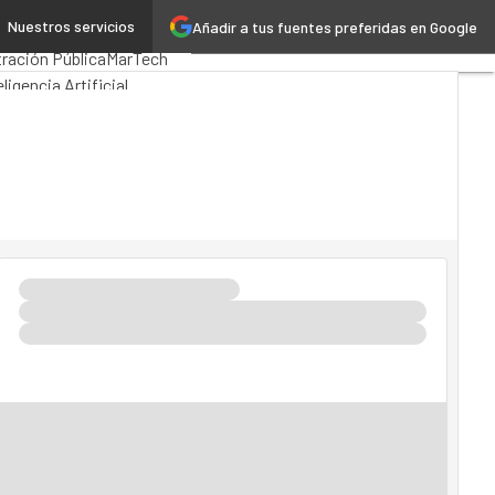
Nuestros servicios
Añadir a tus fuentes preferidas en Google
 Computing
Analytics
ración Pública
MarTech
eligencia Artificial
 4.0
Seguridad
Movilidad
TI