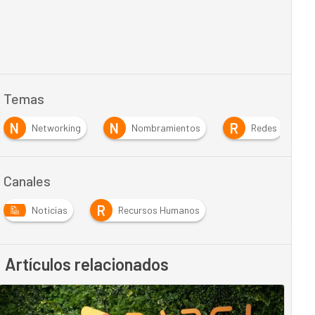
Temas
N
N
R
S
Networking
Nombramientos
Redes
Canales
R
Noticias
Recursos Humanos
Artículos relacionados