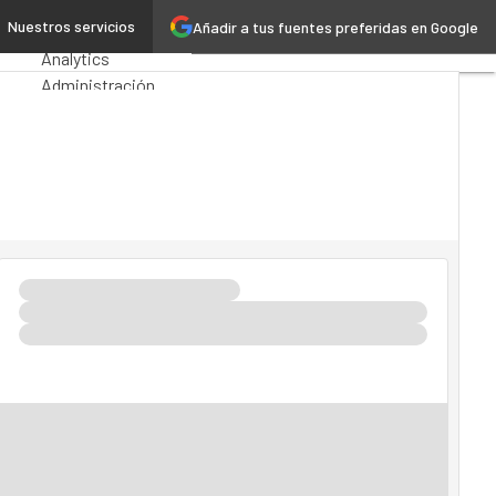
euros
Nuestros servicios
Añadir a tus fuentes preferidas en Google
Premios Computing
Analytics
Administración
Pública
MarTech
Cloud
Inteligencia
Artificial
Industria 4.0
Seguridad
Movilidad
Mercado TI