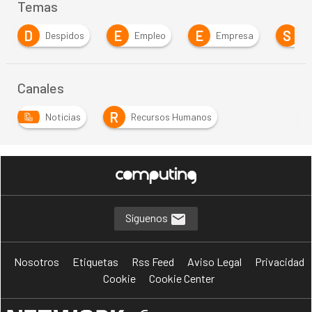
Temas
D
E
E
S
Despidos
Empleo
Empresa
Se
Canales
R
Noticias
Recursos Humanos
Síguenos
Nosotros
Etiquetas
Rss Feed
Aviso Legal
Privacidad
Cookie
Cookie Center