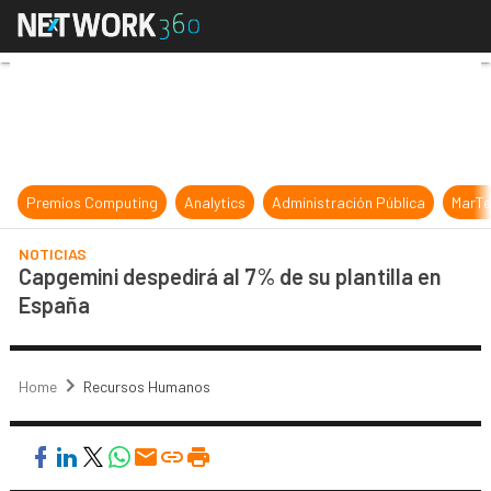
Capgemini despedirá al 7% de su pl
Premios Computing
Analytics
Administración Pública
MarTe
NOTICIAS
Capgemini despedirá al 7% de su plantilla en
España
Home
Recursos Humanos