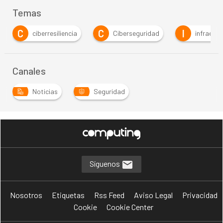
Temas
C
C
I
ciberresiliencia
Ciberseguridad
infraest
Canales
Noticias
Seguridad
Síguenos
Nosotros
Etiquetas
Rss Feed
Aviso Legal
Privacidad
Cookie
Cookie Center