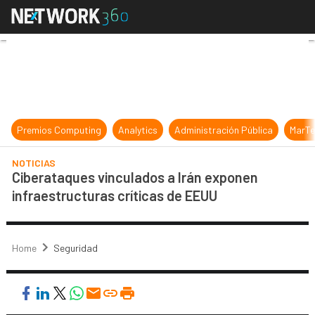
Ciberataques vinculados a Irán ex
Premios Computing
Analytics
Administración Pública
MarTe
NOTICIAS
Ciberataques vinculados a Irán exponen
infraestructuras críticas de EEUU
Home
Seguridad