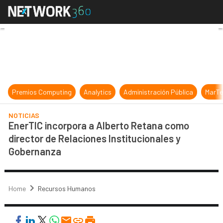
EnerTIC incorpora a Alberto Retan
Premios Computing
Analytics
Administración Pública
MarTe
NOTICIAS
EnerTIC incorpora a Alberto Retana como
director de Relaciones Institucionales y
Gobernanza
Home
Recursos Humanos