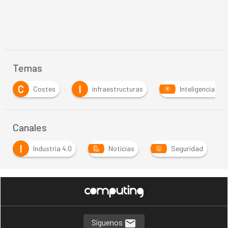
Temas
I
I
infraestructuras
Inteligencia Artificial
Io
…
Canales
I
Industria 4.0
Noticias
Seguridad
Síguenos