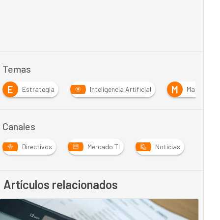
Temas
E
M
Estrategia
Inteligencia Artificial
Machine Le
Canales
Directivos
Mercado TI
Noticias
Artículos relacionados