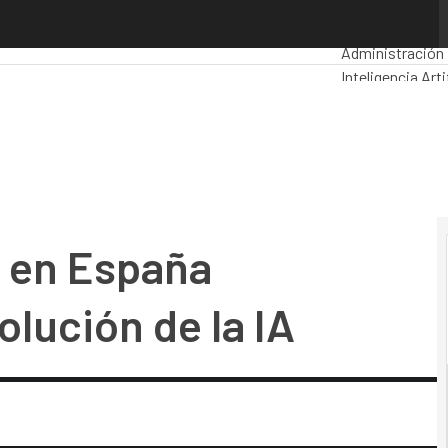
n España embarcado en la revolución de la IA
Premios Compu
Administración 
Inteligencia Arti
Seguridad
Movil
s en España
lución de la IA