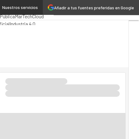
Nuestros servicios
Añadir a tus fuentes preferidas en Google
ting
Analytics
Pública
MarTech
Cloud
ficial
Industria 4.0
idad
Mercado TI