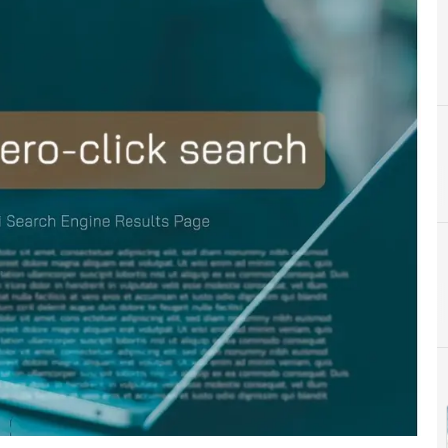
B
buscar