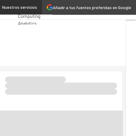
namiento
Nuestros servicios
Añadir a tus fuentes preferidas en Google
Premios
Computing
Analytics
Administración
Pública
MarTech
Cloud
Inteligencia
Artificial
Industria 4.0
Seguridad
Movilidad
Mercado TI