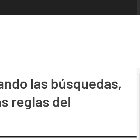
 las búsquedas, pero la IA redefine las reglas del posicio
ando las búsquedas,
as reglas del