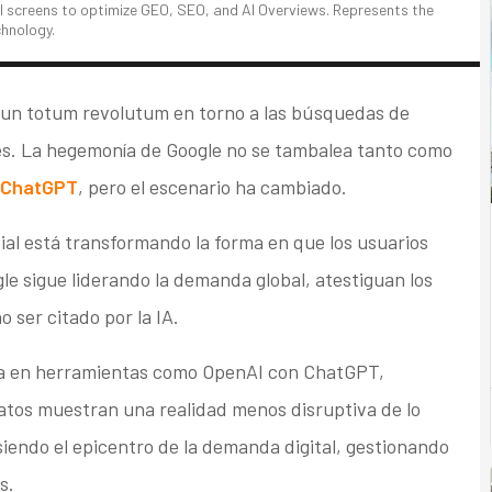
l screens to optimize GEO, SEO, and AI Overviews. Represents the
chnology.
do un totum revolutum en torno a las búsquedas de
es. La hegemonía de Google no se tambalea tanto como
 ChatGPT
, pero el escenario ha cambiado.
icial está transformando la forma en que los usuarios
e sigue liderando la demanda global, atestiguan los
 ser citado por la IA.
ra en herramientas como OpenAI con ChatGPT,
datos muestran una realidad menos disruptiva de lo
iendo el epicentro de la demanda digital, gestionando
s.