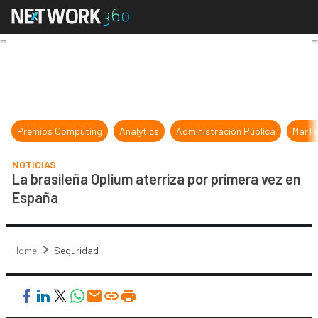
La brasileña Oplium aterriza por p
Premios Computing
Analytics
Administración Pública
MarTe
NOTICIAS
La brasileña Oplium aterriza por primera vez en
España
Home
Seguridad