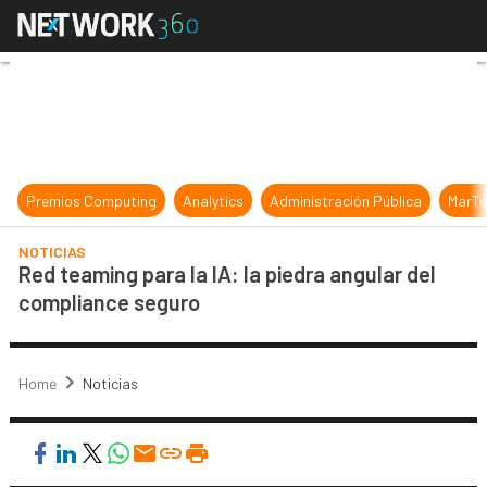
Red teaming para la IA: la piedra 
Premios Computing
Analytics
Administración Pública
MarTe
NOTICIAS
Red teaming para la IA: la piedra angular del
compliance seguro
Home
Noticias