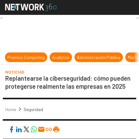
Replantearse la ciberseguridad: c
Premios Computing
Analytics
Administración Pública
MarTe
NOTICIAS
Replantearse la ciberseguridad: cómo pueden
protegerse realmente las empresas en 2025
Home
Seguridad