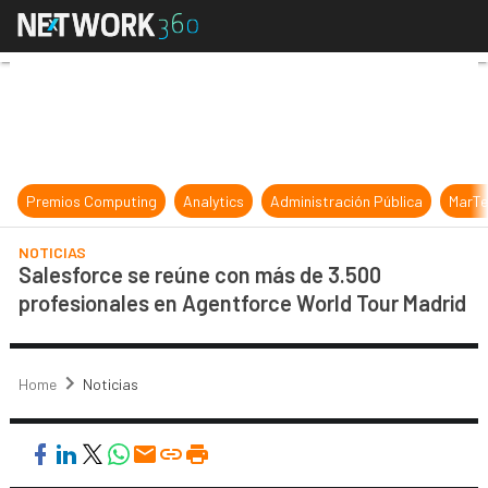
Salesforce se reúne con más de 3.
Premios Computing
Analytics
Administración Pública
MarTe
NOTICIAS
Salesforce se reúne con más de 3.500
profesionales en Agentforce World Tour Madrid
Home
Noticias