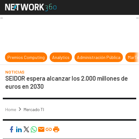
SEIDOR espera alcanzar los 2.000 
Premios Computing
Analytics
Administración Pública
MarTe
NOTICIAS
SEIDOR espera alcanzar los 2.000 millones de
euros en 2030
Home
Mercado TI