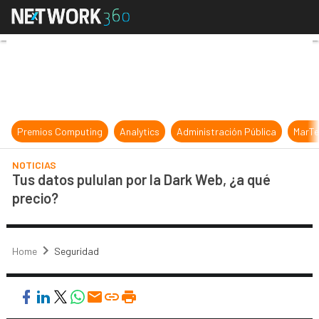
Tus datos pululan por la Dark Web,
Premios Computing
Analytics
Administración Pública
MarTe
NOTICIAS
Tus datos pululan por la Dark Web, ¿a qué
precio?
Home
Seguridad