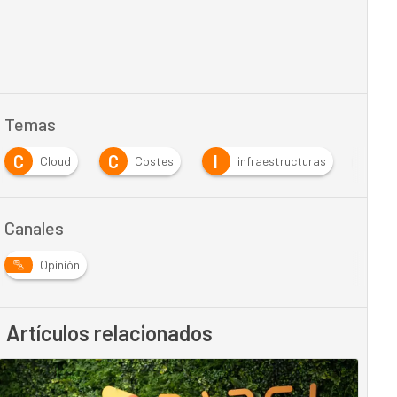
Temas
C
C
I
Cloud
Costes
infraestructuras
I
Canales
Opinión
Artículos relacionados