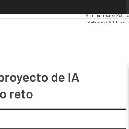
oyecto de IA empieza el verdadero reto
Premios Computing
An
Administración Públic
Inteligencia Artificial
In
Movilidad
Mercado TI
proyecto de IA
o reto