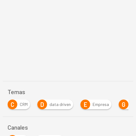
Temas
D
E
G
data driven
Empresa
Gobernanza
Canales