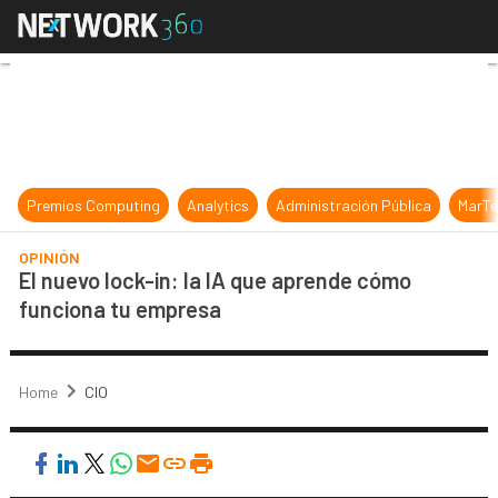
El nuevo lock-in: la IA que apren
Premios Computing
Analytics
Administración Pública
MarTe
OPINIÓN
El nuevo lock-in: la IA que aprende cómo
funciona tu empresa
Home
CIO