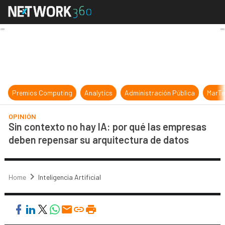
Sin contexto no hay IA: por qué la
Premios Computing
Analytics
Administración Pública
MarTe
OPINIÓN
Sin contexto no hay IA: por qué las empresas
deben repensar su arquitectura de datos
Home
Inteligencia Artificial