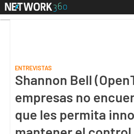
Menú
Shannon Bell (OpenTex
ENTREVISTAS
Shannon Bell (Open
empresas no encuen
que les permita inno
mantener el control