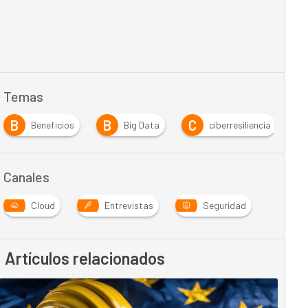
Temas
B
B
C
C
Beneficios
Big Data
ciberresiliencia
Canales
Cloud
Entrevistas
Seguridad
Artículos relacionados