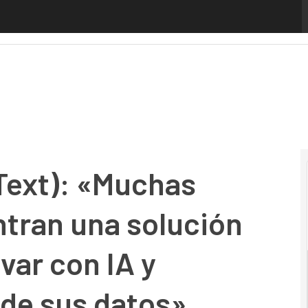
t): «Muchas empresas no encuentran una solución que les 
Text): «Muchas
tran una solución
var con IA y
 de sus datos»