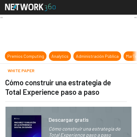
Cómo construir una estrategia de 
Premios Computing
Analytics
Administración Pública
MarTe
WHITE PAPER
Cómo construir una estrategia de
Total Experience paso a paso
Descargar gratis
Cómo construir una estrategia de
Total Experience paso a paso