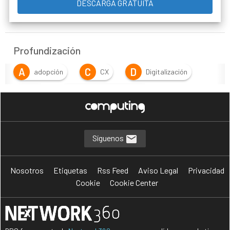
Profundización
A
C
D
adopción
CX
Digitalización
E
E
EX
Experiencia de cliente
E
Experiencia de empleado
E
F
experiencia de usuario
formación
Síguenos
I
M
innovación
Metodología
Nosotros
Etiquetas
Rss Feed
Aviso Legal
Privacidad
T
T
Tecnología
Total Experiencia
Cookie
Cookie Center
T
U
TX
ux