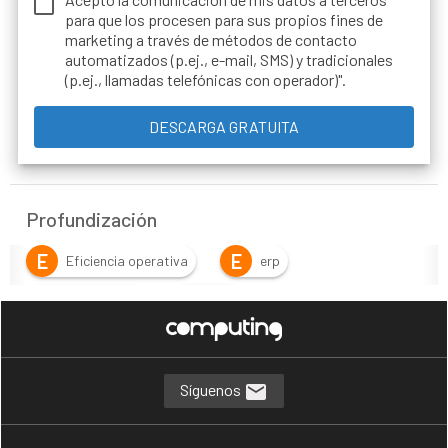
para que los procesen para sus propios fines de
marketing a través de métodos de contacto
automatizados (p.ej., e-mail, SMS) y tradicionales
(p.ej., llamadas telefónicas con operador)".
Profundización
E
E
Eficiencia operativa
erp
G
H
Gobernanza
HCM
I
P
inteligencia artificial
people analytics
R
T
ROI
talento tic
Síguenos
T
Transformación digital