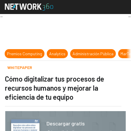
Cómo digitalizar tus procesos de r
Premios Computing
Analytics
Administración Pública
MarTe
WHITEPAPER
Cómo digitalizar tus procesos de
recursos humanos y mejorar la
eficiencia de tu equipo
Descargar gratis