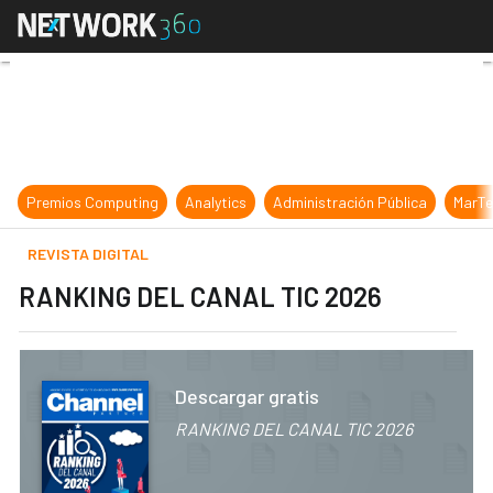
RANKING DEL CANAL TIC 2026
Premios Computing
Analytics
Administración Pública
MarTe
REVISTA DIGITAL
RANKING DEL CANAL TIC 2026
Descargar gratis
RANKING DEL CANAL TIC 2026