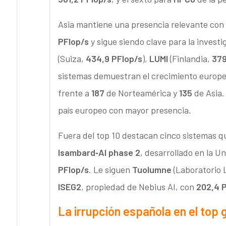
Asia mantiene una presencia relevante con
PFlop/s
y sigue siendo clave para la inves
(Suiza,
434,9 PFlop/s
),
LUMI
(Finlandia,
379
sistemas demuestran el crecimiento europe
frente a
187
de Norteamérica y
135
de Asia.
país europeo con mayor presencia.
Fuera del top 10 destacan cinco sistemas que
Isambard‑AI phase 2
, desarrollado en la U
PFlop/s
. Le siguen
Tuolumne
(Laboratorio
ISEG2
, propiedad de Nebius AI, con
202,4 
La irrupción española en el top 