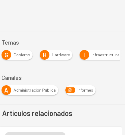
Temas
G
H
I
Gobierno
Hardware
infraestructuras
Canales
A
Administración Pública
Informes
Artículos relacionados