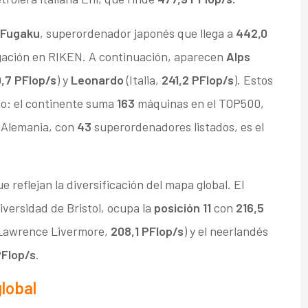
Fugaku
, superordenador japonés que llega a
442,0
tigación en RIKEN. A continuación, aparecen
Alps
,7 PFlop/s
) y
Leonardo
(Italia,
241,2 PFlop/s
). Estos
o: el continente suma
163
máquinas en el TOP500,
 Alemania, con
43
superordenadores listados, es el
 reflejan la diversificación del mapa global. El
niversidad de Bristol, ocupa la
posición 11
con
216,5
 Lawrence Livermore,
208,1 PFlop/s
) y el neerlandés
PFlop/s
.
global