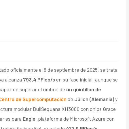
tado oficialmente el 8 de septiembre de 2025, se trata
 ya alcanza
793,4 PFlop/s
en su fase inicial, aunque se
 capaz de superar el umbral de
un quintillón de
entro de Supercomputación
de
Jülich (Alemania)
y
itectura modular BullSequana XH3000 con chips Grace
gar es para
Eagle
, plataforma de Microsoft Azure con
trolera italiana Eni, que rinde
477,9 PFlop/s.