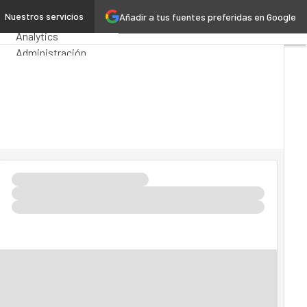
ña?
Nuestros servicios
Añadir a tus fuentes preferidas en Google
Premios Computing
Analytics
Administración
Pública
MarTech
Cloud
Inteligencia Artificial
Industria 4.0
Seguridad
Movilidad
Mercado TI