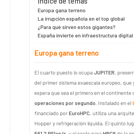
Índice de temas
Europa gana terreno
La irrupción española en el top global
¿Para qué sirven estos gigantes?
España invierte en infraestructura digital
Europa gana terreno
El cuarto puesto lo ocupa
JUPITER
, presen
del primer sistema exaescala europeo, que
espera que sea el primero en el continente
operaciones por segundo
. Instalado en el
C
financiado por
EuroHPC
, utiliza una arqu
Hopper y refrigeración líquida. El quinto lu
561,2 PFlop/s
, y el sexto para
HPC6
de la pe