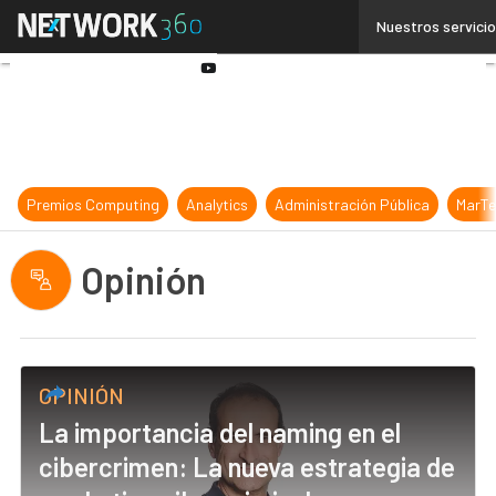
Linkedin
Nuestros servici
Twitter
Youtube-
play
Premios Computing
Analytics
Administración Pública
MarTe
Opinión
OPINIÓN
La importancia del naming en el
cibercrimen: La nueva estrategia de