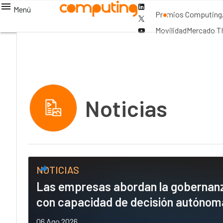
Linkedin
Menú
Premios Computing
Twitter
Youtube-
Movilidad
Mercado TI
play
Noticias
NOTICIAS
Las empresas abordan la gobernanza
con capacidad de decisión autónom
06 Ago 2026