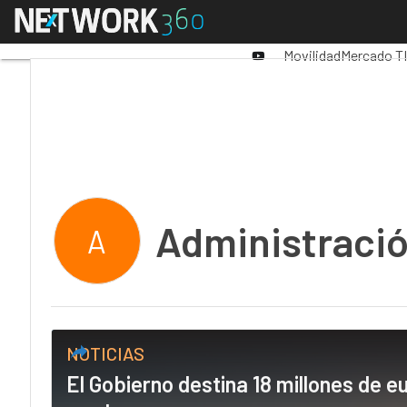
Linkedin
Menú
Premios Computing
Twitter
Youtube-
Movilidad
Mercado TI
play
Administració
A
NOTICIAS
El Gobierno destina 18 millones de 