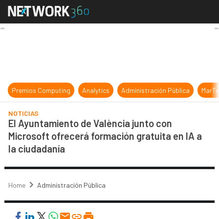
El Ayuntamiento de València junto 
Premios Computing
Analytics
Administración Pública
MarTe
NOTICIAS
El Ayuntamiento de València junto con
Microsoft ofrecerá formación gratuita en IA a
la ciudadanía
Home
Administración Pública