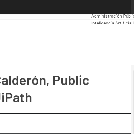
lderón, Public Sector Director en UiPath
Premios Computing
A
Administración Públi
Inteligencia Artificial
Movilidad
Mercado TI
alderón, Public
UiPath