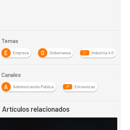
Temas
E
G
I
Empresa
Gobernanza
Industria 4.0
Canales
A
Administración Pública
Entrevistas
Artículos relacionados