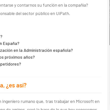
ntarse y contarnos su función en la compañía?
onsable del sector público en UiPath.
í?
en España?
zación en la Administración española?
los próximos años?
mpetidores?
a, ¿es así?
ingeniero rumano que, tras trabajar en Microsoft en
upo de amigos, creó la base de lo que hoy conocemos