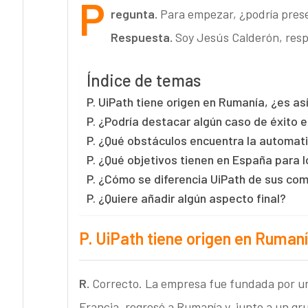
P
regunta.
Para empezar, ¿podría prese
Respuesta.
Soy Jesús Calderón, resp
Índice de temas
P. UiPath tiene origen en Rumanía, ¿es as
P. ¿Podría destacar algún caso de éxito 
P. ¿Qué obstáculos encuentra la automati
P. ¿Qué objetivos tienen en España para 
P. ¿Cómo se diferencia UiPath de sus co
P. ¿Quiere añadir algún aspecto final?
P.
UiPath tiene origen en Rumaní
R.
Correcto. La empresa fue fundada por un 
Francia, regresó a Rumanía y, junto a un gr