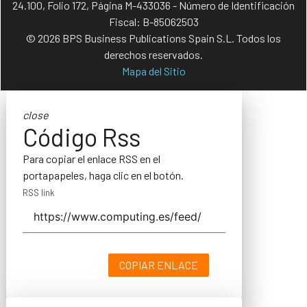
24.100, Folio 172, Página M-433036 - Número de Identificación
Fiscal: B-85062503
© 2026 BPS Business Publications Spain S.L. Todos los
derechos reservados.
Mapa del Sitio
close
Código Rss
Para copiar el enlace RSS en el
portapapeles, haga clic en el botón.
RSS link
COPIAR ENLACE