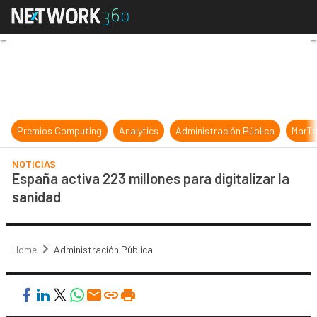
España activa 223 millones para dig
Premios Computing
Analytics
Administración Pública
MarTe
NOTICIAS
España activa 223 millones para digitalizar la
sanidad
Home
Administración Pública