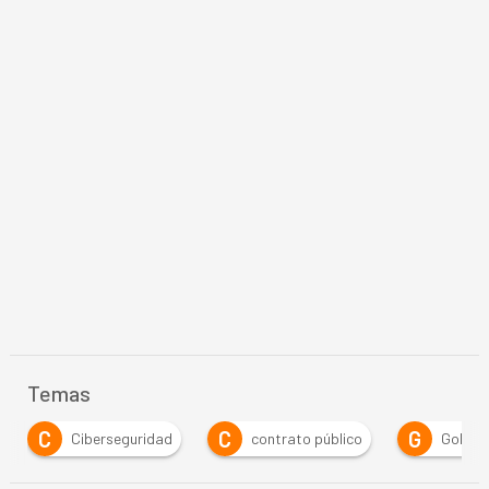
Temas
C
C
G
Ciberseguridad
contrato público
Gobierno