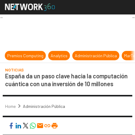
España da un paso clave hacia la c
Premios Computing
Analytics
Administración Pública
MarTe
NOTICIAS
España da un paso clave hacia la computación
cuántica con una inversión de 10 millones
Home
Administración Pública