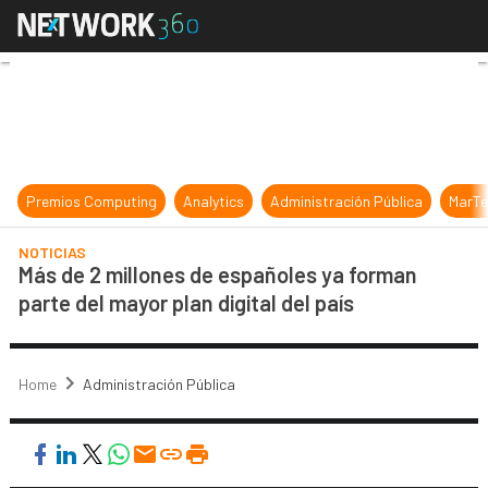
Más de 2 millones de españoles ya f
Premios Computing
Analytics
Administración Pública
MarTe
NOTICIAS
Más de 2 millones de españoles ya forman
parte del mayor plan digital del país
Home
Administración Pública