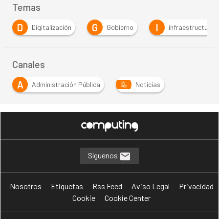
Temas
D
G
I
Digitalización
Gobierno
infraestructuras
Canales
A
Administración Pública
Noticias
Síguenos
Nosotros
Etiquetas
Rss Feed
Aviso Legal
Privacidad
Cookie
Cookie Center