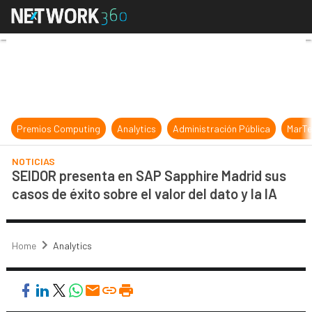
SEIDOR presenta en SAP Sapphire Ma
Premios Computing
Analytics
Administración Pública
MarTe
NOTICIAS
SEIDOR presenta en SAP Sapphire Madrid sus
casos de éxito sobre el valor del dato y la IA
Home
Analytics