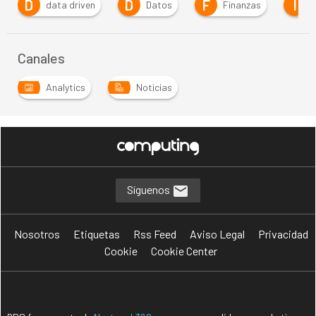
D
F
I
en
Datos
Finanzas
IA
Intelige
Canales
Analytics
Noticias
Síguenos
Nosotros
Etiquetas
Rss Feed
Aviso Legal
Privacidad
Cookie
Cookie Center