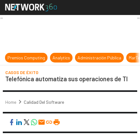
Telefónica automatiza sus operaci
Premios Computing
Analytics
Administración Pública
MarTe
CASOS DE ÉXITO
Telefónica automatiza sus operaciones de TI
Home
Calidad Del Software