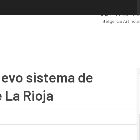
o sistema de gestión tributaria de La Rioja
Premios Computing
Administración Públ
Inteligencia Artificial
Movilidad
Mercado TI
uevo sistema de
 La Rioja