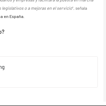
egislativos o a mejoras en el servicio
”, señala
sa en España
.
o?
ng