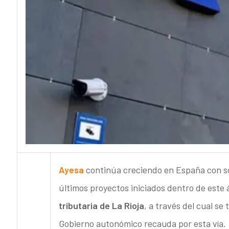
Ayesa
continúa creciendo en España con sol
últimos proyectos iniciados dentro de este 
tributaria de La Rioja
, a través del cual se
Gobierno autonómico recauda por esta vía.