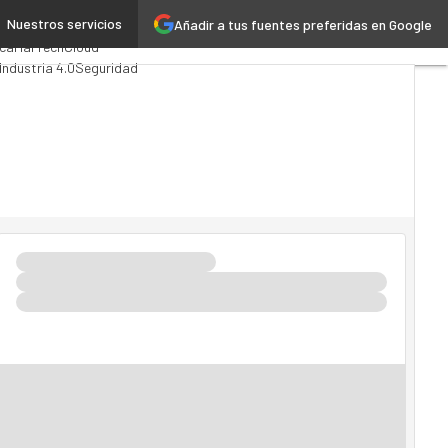
Nuestros servicios
Añadir a tus fuentes preferidas en Google
Analytics
ica
MarTech
Cloud
Industria 4.0
Seguridad