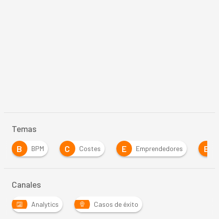
Temas
B
C
E
E
BPM
Costes
Emprendedores
E
Canales
Analytics
Casos de éxito