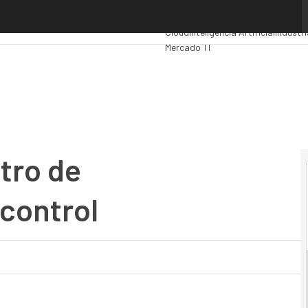
o de medicamentos bajo control
Premios Computing
Analytics
Admin
Cloud
Inteligencia Artificial
Industri
Mercado TI
tro de
control