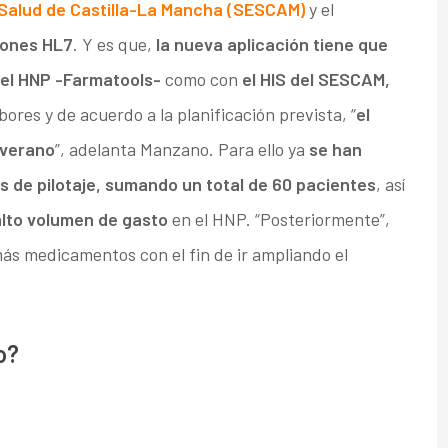
 Salud de Castilla-La Mancha (SESCAM)
y el
iones HL7
. Y es que,
la nueva aplicación tiene que
del HNP -Farmatools-
como con
el HIS del SESCAM,
ores y de acuerdo a la planificación prevista, “
el
l verano
”, adelanta Manzano. Para ello ya
se han
s de pilotaje, sumando un total de 60 pacientes
, así
lto volumen de gasto
en el HNP. “Posteriormente”,
ás medicamentos con el fin de ir ampliando el
o?