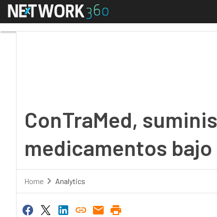
Menú
ConTraMed, suministr
ConTraMed, suminis
medicamentos bajo 
Home
Analytics