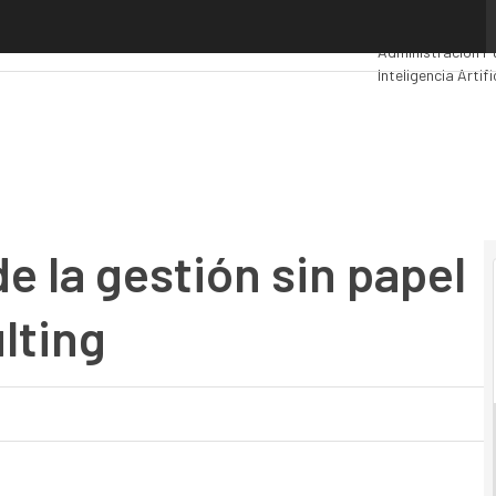
 la gestión sin papel con Stratesys Consulting
Premios Computi
Administración P
Inteligencia Artifi
Movilidad
Mercado
de la gestión sin papel
lting