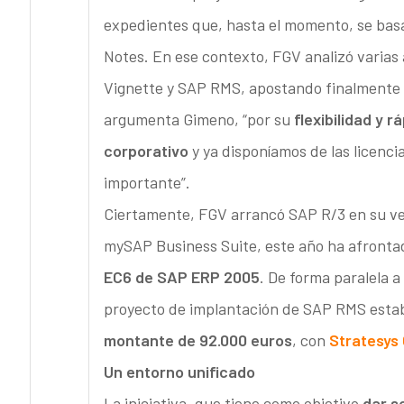
expedientes que, hasta el momento, se bas
Notes. En ese contexto, FGV analizó varia
Vignette y SAP RMS, apostando finalmente 
argumenta Gimeno, “por su
flexibilidad y 
corporativo
y ya disponíamos de las licenci
importante”.
Ciertamente, FGV arrancó SAP R/3 en su ver
mySAP Business Suite, este año ha afrontad
EC6 de SAP ERP 2005
. De forma paralela a
proyecto de implantación de SAP RMS estab
montante de 92.000 euros
, con
Stratesys 
Un entorno unificado
La iniciativa, que tiene como objetivo
dar s