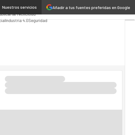
Nuestros servicios
Añadir a tus fuentes preferidas en Google
ng
Analytics
ública
MarTech
Cloud
cial
Industria 4.0
Seguridad
 TI