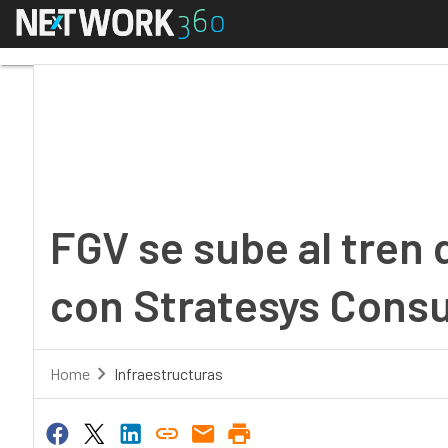
Menú
FGV se sube al tren de
FGV se sube al tren 
con Stratesys Consu
Home
Infraestructuras