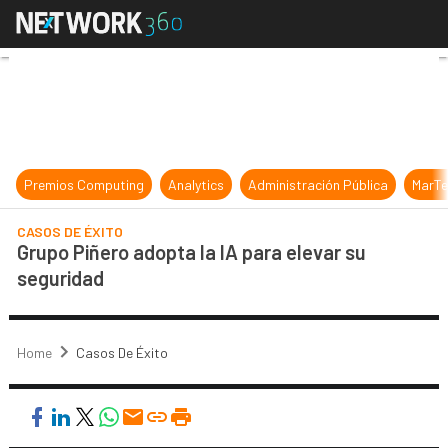
Grupo Piñero adopta la IA para ele
Premios Computing
Analytics
Administración Pública
MarTe
CASOS DE ÉXITO
Grupo Piñero adopta la IA para elevar su
seguridad
Home
Casos De Éxito