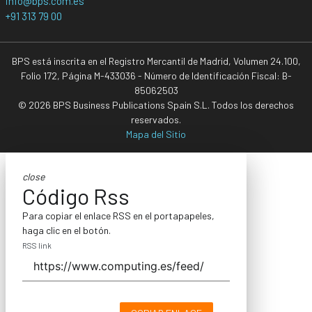
info@bps.com.es
+91 313 79 00
BPS está inscrita en el Registro Mercantil de Madrid, Volumen 24.100,
Folio 172, Página M-433036 - Número de Identificación Fiscal: B-
85062503
© 2026 BPS Business Publications Spain S.L. Todos los derechos
reservados.
Mapa del Sitio
close
Código Rss
Para copiar el enlace RSS en el portapapeles,
haga clic en el botón.
RSS link