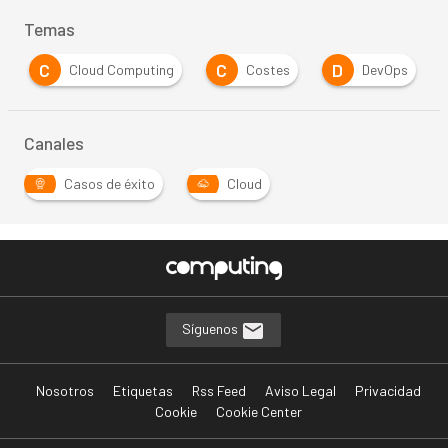
Temas
C
C
D
Cloud Computing
Costes
DevOps
Canales
Casos de éxito
Cloud
Síguenos
Nosotros
Etiquetas
Rss Feed
Aviso Legal
Privacidad
Cookie
Cookie Center