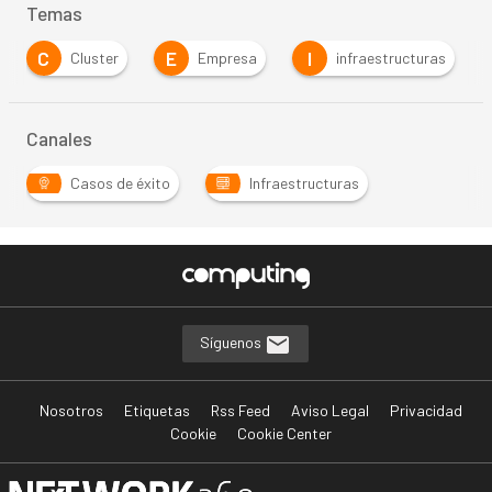
Temas
C
E
I
Cluster
Empresa
infraestructuras
Canales
Casos de éxito
Infraestructuras
Síguenos
Nosotros
Etiquetas
Rss Feed
Aviso Legal
Privacidad
Cookie
Cookie Center