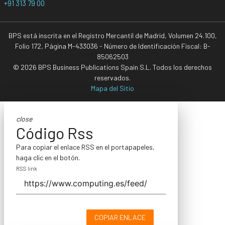
+91 313 79 00
BPS está inscrita en el Registro Mercantil de Madrid, Volumen 24.100,
Folio 172, Página M-433036 - Número de Identificación Fiscal: B-
85062503
© 2026 BPS Business Publications Spain S.L. Todos los derechos
reservados.
Mapa del Sitio
close
Código Rss
Para copiar el enlace RSS en el portapapeles,
haga clic en el botón.
RSS link
COPIAR ENLACE